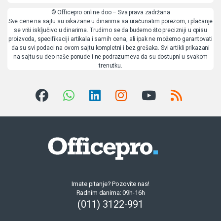
© Officepro online doo – Sva prava zadržana
Sve cene na sajtu su iskazane u dinarima sa uračunatim porezom, i plaćanje
se vrši isključivo u dinarima. Trudimo se da budemo što precizniji u opisu
proizvoda, specifikaciji artikala i samih cena, ali ipak ne možemo garantovati
da su svi podaci na ovom sajtu kompletni i bez grešaka. Svi artikli prikazani
na sajtu su deo naše ponude i ne podrazumeva da su dostupni u svakom
trenutku.
Imate pitanje? Pozovite nas!
Radnim danima: 09h-16h
(011) 3122-991