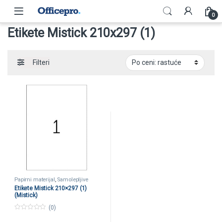
Skip to navigation
Skip to content
0
Etikete Mistick 210x297 (1)
Filteri
Papirni materijal
,
Samolepljive
etikete
Etikete Mistick 210×297 (1)
(Mistick)
(0)
0
o