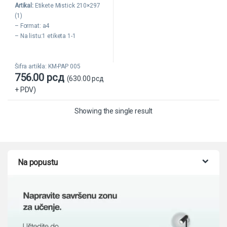
Artikal:
Etikete Mistick 210×297
u
t
(1)
o
f
– Format: a4
5
– Na listu:1 etiketa 1-1
– Pakovanje:100 lista
– Samolepljiva; boja: bela
Šifra artikla: KM-PAP 005
– Prodaja na pakovanje
756.00
рсд
(
630.00
рсд
Proizvodjač:
Mistick
+ PDV)
Šifra artikla:
1361
Kategorija:
Samolepljive etikete
Showing the single result
Na popustu