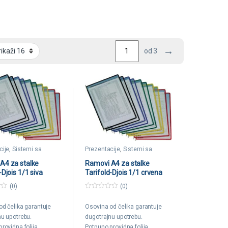
→
od 3
cije
,
Sistemi sa
Prezentacije
,
Sistemi sa
a
ramovima
A4 za stalke
Ramovi A4 za stalke
-Djois 1/1 siva
Tarifold-Djois 1/1 crvena
(0)
(0)
0
o
od čelika garantuje
Osovina od čelika garantuje
u
t
nu upotrebu.
dugotrajnu upotrebu.
o
f
rovidna folija.
Potpuno providna folija.