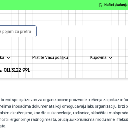
Načini plaćanja
or:
ška
Pratite Vašu pošiljku
Kupovina
011 3122 991
 brend specijalizovan za organizacione proizvode i rešenja za prikaz inf
anelima i nosačima dokumenata koji omogućavaju laku organizaciju, brzi pr
lnim okruženjima, kao što su kancelarije, radionice, skladišta i maloproda
osti i ergonomije radnog mesta, pružajući korisnicima modularne i fleksibi
ta.