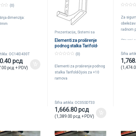
1/10 žut
parent Tarifold
(0)
0
o
Za sigurn
u
šnja dimenzija:
t
obeležav
00mm
o
f
radnom p
5
Prezentacije
,
Sistemi sa
ramovima
Elementi za proširenje
Otporni 
podnog stalka Tarifold-
sredstav
Djois za +10ramova
transport
Šifra art
artikla: OC14ID430T
(0)
1,768
0
80.40
рсд
o
Debljina
Elementi za proširenje podnog
u
(
1,474.
7.00
рсд
+ PDV)
Dimenzi
t
stalka Tarifold-Djois za +10
o
f
ramova
5
Šifra artikla: OC05SDT33
1,666.80
рсд
(
1,389.00
рсд
+ PDV)