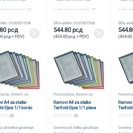
5
5
tavna montaža. 10
Jednostavna montaža. 10
Jednosta
 garancije.
godina garancije.
godina ga
artikla: OC05SDT50A
Šifra artikla: OC05SDT50B
Šifra ar
.80
рсд
544.80
рсд
544.
00
рсд
+ PDV)
(
454.00
рсд
+ PDV)
(
454.00
tacije
,
Sistemi sa
Prezentacije
,
Sistemi sa
Prezenta
ima
ramovima
ramovim
i A4 za stalke
Ramovi A4 za stalke
Ramovi 
ld-Djois 1/1 bordo
Tarifold-Djois 1/1 plava
Tarifold
(0)
(0)
0
0
o
o
a od čelika garantuje
Osovina od čelika garantuje
Osovina 
u
u
t
t