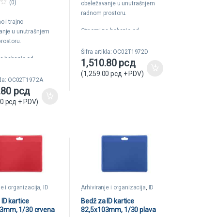
(0)
obeležavanje u unutrašnjem
o
f
radnom prostoru.
5
o i trajno
Otporni na habanje od
anje u unutrašnjem
sredstava unutrašnjeg
rostoru.
transporta.
Šifra artikla: OC02T1972D
na habanje od
1,510.80
рсд
Debljina 350my.
a unutrašnjeg
(
1,259.00
рсд
+ PDV)
Dimenzije: 100x50mm.
a.
ikla: OC02T1972A
.80
рсд
 350my.
00
рсд
+ PDV)
je: 100x50mm.
je i organizacija
,
ID
Arhiviranje i organizacija
,
ID
kartice
ID kartice
Bedž za ID kartice
3mm, 1/30 crvena
82,5x103mm, 1/30 plava