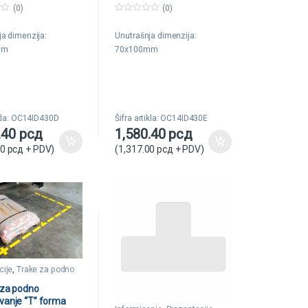
Tarifold
(0)
(0)
0
o
ja dimenzija:
Unutrašnja dimenzija:
u
t
mm
70x100mm
o
f
5
ikla: OC14ID430D
Šifra artikla: OC14ID430E
.40
рсд
1,580.40
рсд
00
рсд
+ PDV)
(
1,317.00
рсд
+ PDV)
cije
,
Trake za podno
anje
 za podno
vanje “T” forma