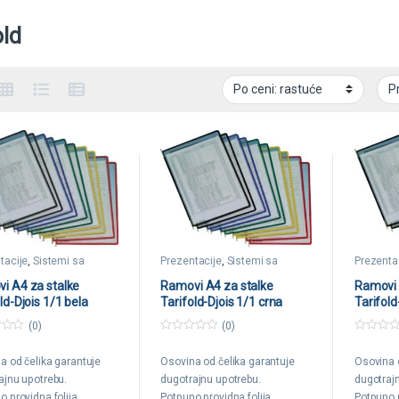
old
tacije
,
Sistemi sa
Prezentacije
,
Sistemi sa
Prezenta
ima
ramovima
ramovim
i A4 za stalke
Ramovi A4 za stalke
Ramovi 
ld-Djois 1/1 bela
Tarifold-Djois 1/1 crna
Tarifold
(0)
(0)
0
0
o
o
a od čelika garantuje
Osovina od čelika garantuje
Osovina 
u
u
t
t
ajnu upotrebu.
dugotrajnu upotrebu.
dugotraj
o
o
f
f
 providna folija.
Potpuno providna folija.
Potpuno p