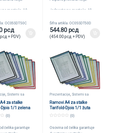
5
vna montaža. 10
Jednostavna montaža. 10
rancije.
godina garancije.
tikla: OC05SDT50C
Šifra artikla: OC05SDT50D
80
рсд
544.80
рсд
рсд
+ PDV)
(
454.00
рсд
+ PDV)
cije
,
Sistemi sa
Prezentacije
,
Sistemi sa
a
ramovima
A4 za stalke
Ramovi A4 za stalke
-Djois 1/1 zelena
Tarifold-Djois 1/1 žuta
(0)
(0)
0
o
od čelika garantuje
Osovina od čelika garantuje
u
t