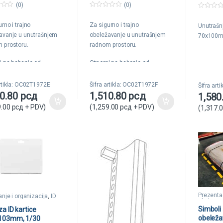
lava Tarifold
1/10 zelena Tarifold
Tarifold
(0)
(0)
0
0
o
o
rno i trajno
Za sigurno i trajno
u
Unutrašn
u
t
t
avanje u unutrašnjem
obeležavanje u unutrašnjem
70x100
o
o
f
f
 prostoru.
radnom prostoru.
5
5
i na habanje od
Otporni na habanje od
ava unutrašnjeg
sredstava unutrašnjeg
orta.
transporta.
artikla: OC02T1972E
Šifra artikla: OC02T1972F
Šifra art
10.80
рсд
1,510.80
рсд
1,580
na 350my.
Debljina 350my.
9.00
рсд
+ PDV)
(
1,259.00
рсд
+ PDV)
(
1,317.
zije: 100x50mm.
Dimenzije: 100x50mm.
Prezenta
anje i organizacija
,
ID
obeležav
e
Simboli
a ID kartice
obeleža
103mm, 1/30