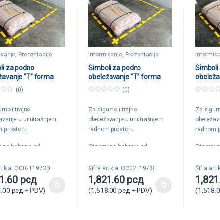
isanje
,
Prezentacije
Informisanje
,
Prezentacije
Informis
li za podno
Simboli za podno
Simboli
žavanje “T” forma
obeležavanje “T” forma
obeleža
crvena Tarifold
1/10 plava Tarifold
1/10 ze
(0)
(0)
0
0
o
o
rno i trajno
Za sigurno i trajno
Za sigurn
u
u
t
t
avanje u unutrašnjem
obeležavanje u unutrašnjem
obeležav
o
o
f
f
 prostoru.
radnom prostoru.
radnom p
5
5
i na habanje od
Otporni na habanje od
Otporni 
ava unutrašnjeg
sredstava unutrašnjeg
sredstav
orta.
transporta.
transport
artikla: OC02T1973D
Šifra artikla: OC02T1973E
Šifra art
21.60
рсд
1,821.60
рсд
1,821
na 350my.
Debljina 350my.
Debljina
8.00
рсд
+ PDV)
(
1,518.00
рсд
+ PDV)
(
1,518.
zije: 150x50mm.
Dimenzije: 150x50mm.
Dimenzi