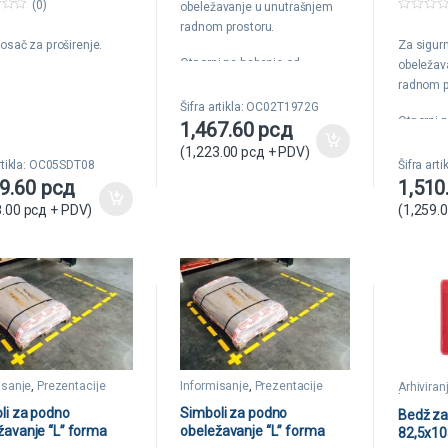
(0)
obeležavanje u unutrašnjem
o
0
f
radnom prostoru.
o
5
nosač za proširenje.
Za sigurn
u
t
Otporni na habanje od
obeležav
o
f
sredstava unutrašnjeg
radnom p
5
transporta.
Šifra artikla: OC02T1972G
Otporni 
1,467.60
рсд
Debljina 350my.
sredstav
(
1,223.00
рсд
+ PDV)
Dimenzije: 100x50mm.
transport
artikla: OC05SDT08
Šifra art
89.60
рсд
1,510
Debljina
8.00
рсд
+ PDV)
(
1,259.
Dimenzi
isanje
,
Prezentacije
Informisanje
,
Prezentacije
Arhiviran
kartice
li za podno
Simboli za podno
Bedž za 
žavanje “L” forma
obeležavanje “L” forma
82,5x10