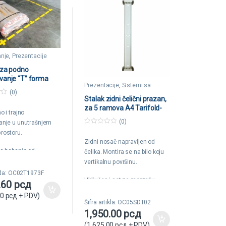
anje
,
Prezentacije
 za podno
vanje “T” forma
Prezentacije
,
Sistemi sa
lena Tarifold
ramovima
(0)
Stalak zidni čelični prazan,
za 5 ramova A4 Tarifold-
o i trajno
Djois, sa zatvaračima
(0)
anje u unutrašnjem
0
rostoru.
o
Zidni nosač napravljen od
u
t
na habanje od
čelika. Montira se na bilo koju
o
f
a unutrašnjeg
vertikalnu površinu.
5
a.
ikla: OC02T1973F
Uključen i set za montažu.
.60
рсд
 350my.
Jednostavno se proširuje
00
рсд
+ PDV)
je: 150x50mm.
dodavanjem više identičnih
Šifra artikla: OC05SDT02
nosača.
1,950.00
рсд
(
1,625.00
рсд
+ PDV)