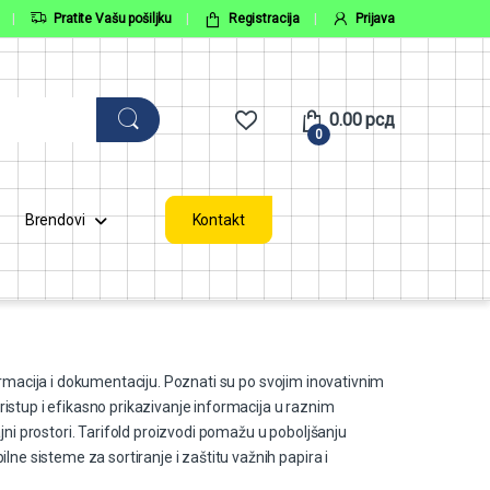
Pratite Vašu pošiljku
Registracija
Prijava
0.00
рсд
0
Brendovi
Kontakt
ormacija i dokumentaciju. Poznati su po svojim inovativnim
istup i efikasno prikazivanje informacija u raznim
jni prostori. Tarifold proizvodi pomažu u poboljšanju
lne sisteme za sortiranje i zaštitu važnih papira i