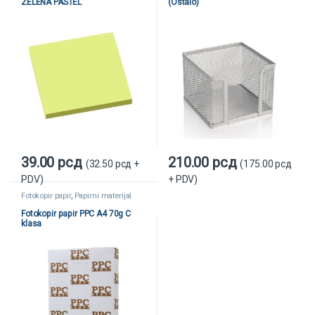
ZELENA PASTEL
(Ostalo)
39.00
рсд
210.00
рсд
(
32.50
рсд
+
(
175.00
рсд
PDV)
+ PDV)
Fotokopir papir
,
Papirni materijal
Fotokopir papir PPC A4 70g C
klasa