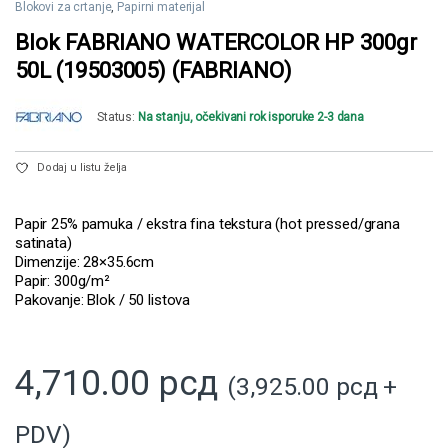
Blokovi za crtanje
,
Papirni materijal
Blok FABRIANO WATERCOLOR HP 300gr
50L (19503005) (FABRIANO)
Status:
Na stanju, očekivani rok isporuke 2-3 dana
Dodaj u listu želja
Papir 25% pamuka / ekstra fina tekstura (hot pressed/grana
satinata)
Dimenzije: 28×35.6cm
Papir: 300g/m²
Pakovanje: Blok / 50 listova
4,710.00
рсд
(
3,925.00
рсд
+
PDV)