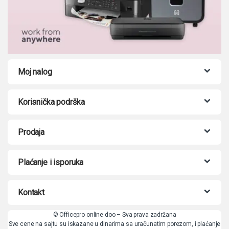
Moj nalog
Korisnička podrška
Prodaja
Plaćanje i isporuka
Kontakt
© Officepro online doo – Sva prava zadržana
Sve cene na sajtu su iskazane u dinarima sa uračunatim porezom, i plaćanje