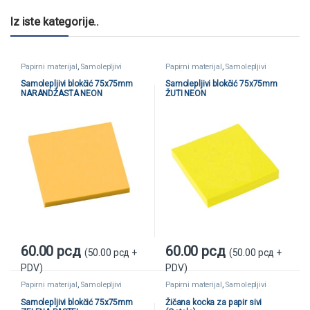
Iz iste kategorije..
Papirni materijal
,
Samolepljivi
Papirni materijal
,
Samolepljivi
blokčići
blokčići
Samolepljivi blokčić 75x75mm
Samolepljivi blokčić 75x75mm
NARANDŽASTA NEON
ŽUTI NEON
60.00
рсд
60.00
рсд
(
50.00
рсд
+
(
50.00
рсд
+
PDV)
PDV)
Papirni materijal
,
Samolepljivi
Papirni materijal
,
Samolepljivi
blokčići
blokčići
Samolepljivi blokčić 75x75mm
Žičana kocka za papir sivi