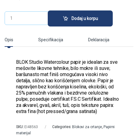
Blok FABRIANO WATERCOLOR HP 300gr 50L (19503005) (FA
Dodaj u korpu
Opis
Specifikacija
Deklaracija
BLOK Studio Watercolour papir je idealan za sve
mešovite likovne tehnike, bilo mokre ili suve;
baršunasto mat finiš omogućava visoki nivo
detalja, slično kao korišćenjem olovke. Papir je
napravljen bez korišćenja kiselina, ekološki, od
25% pamučnih vlakana i bezdrvne celulozne
pulpe; poseduje certifikat F.S.C Sertifikat. Idealno
za akvarel, gvaš, akril, tuš; opis teksture papira:
extra fina (hot pressed/grana satinata)
SKU:
EI48563
Categories:
Blokovi za crtanje
,
Papirni
materijal