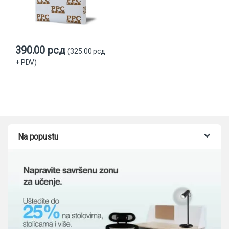
390.00
рсд
(
325.00
рсд
+ PDV)
Na popustu