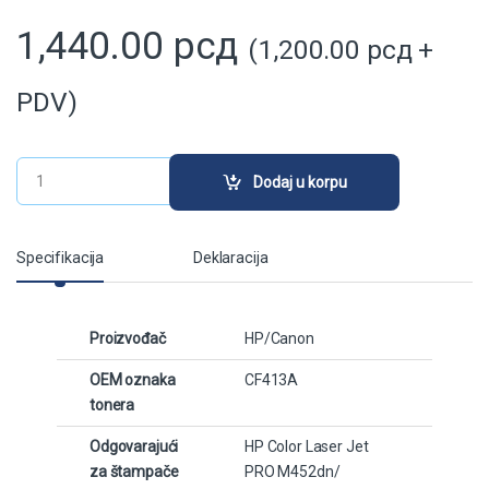
1,440.00
рсд
(
1,200.00
рсд
+
PDV)
CF413A / CRG-046M zamenski toner crveni (HP/Canon) qua
Dodaj u korpu
Specifikacija
Deklaracija
Proizvođač
HP/Canon
OEM oznaka
CF413A
tonera
Odgovarajući
HP Color Laser Jet
za štampače
PRO M452dn/