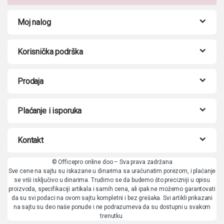
Moj nalog
Korisnička podrška
Prodaja
Plaćanje i isporuka
Kontakt
© Officepro online doo – Sva prava zadržana
Sve cene na sajtu su iskazane u dinarima sa uračunatim porezom, i plaćanje
se vrši isključivo u dinarima. Trudimo se da budemo što precizniji u opisu
proizvoda, specifikaciji artikala i samih cena, ali ipak ne možemo garantovati
da su svi podaci na ovom sajtu kompletni i bez grešaka. Svi artikli prikazani
na sajtu su deo naše ponude i ne podrazumeva da su dostupni u svakom
trenutku.