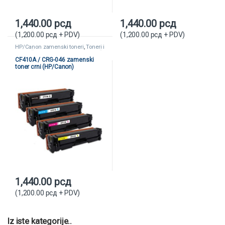
1,440.00
рсд
1,440.00
рсд
(
1,200.00
рсд
+ PDV)
(
1,200.00
рсд
+ PDV)
HP/Canon zamenski toneri
,
Toneri i
kertridži
,
Zamenski toneri i kertridži
CF410A / CRG-046 zamenski
toner crni (HP/Canon)
1,440.00
рсд
(
1,200.00
рсд
+ PDV)
Iz iste kategorije..