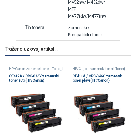
M452nw/ M452dw/
MFP
M477fdw/M477fnw
Tip tonera
Zamenski /
Kompatibilni toner
Traženo uz ovaj artikal…
HP/Canon zamenski toneri
,
Toneri i
HP/Canon zamenski toneri
,
Toneri i
kertridži
,
Zamenski toneri i kertridži
kertridži
,
Zamenski toneri i kertridži
CF412A / CRG-046Y zamenski
CF411A / CRG-046C zamenski
toner žuti (HP/Canon)
toner plavi (HP/Canon)