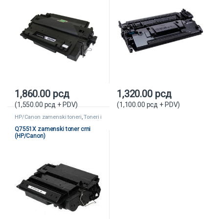
1,860.00
рсд
1,320.00
рсд
(
1,550.00
рсд
+ PDV)
(
1,100.00
рсд
+ PDV)
HP/Canon zamenski toneri
,
Toneri i
kertridži
,
Zamenski toneri i kertridži
Q7551X zamenski toner crni
(HP/Canon)