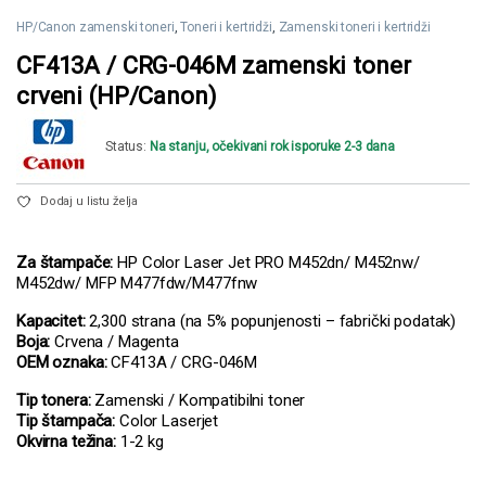
HP/Canon zamenski toneri
,
Toneri i kertridži
,
Zamenski toneri i kertridži
CF413A / CRG-046M zamenski toner
crveni (HP/Canon)
Status:
Na stanju, očekivani rok isporuke 2-3 dana
Dodaj u listu želja
Za štampače:
HP Color Laser Jet PRO M452dn/ M452nw/
M452dw/ MFP M477fdw/M477fnw
Kapacitet:
2,300 strana (na 5% popunjenosti – fabrički podatak)
Boja:
Crvena / Magenta
OEM oznaka:
CF413A / CRG-046M
Tip tonera:
Zamenski / Kompatibilni toner
Tip štampača:
Color Laserjet
Okvirna težina:
1-2 kg