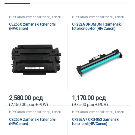
HP/Canon zamenski toneri
,
Toneri i
HP/Canon zamenski toneri
,
Toneri i
kertridži
,
Zamenski toneri i kertridži
kertridži
,
Zamenski toneri i kertridži
CE255X zamenski toner crni
CF232A DRUM UNIT zamenski
(HP/Canon)
foto konduktor (HP/Canon)
2,580.00
рсд
1,170.00
рсд
(
2,150.00
рсд
+ PDV)
(
975.00
рсд
+ PDV)
HP/Canon zamenski toneri
,
Toneri i
HP/Canon zamenski toneri
,
Toneri i
kertridži
,
Zamenski toneri i kertridži
kertridži
,
Zamenski toneri i kertridži
CE255A zamenski toner crni
CF226A / CRG-052 zamenski
(HP/Canon)
toner crni (HP/Canon)