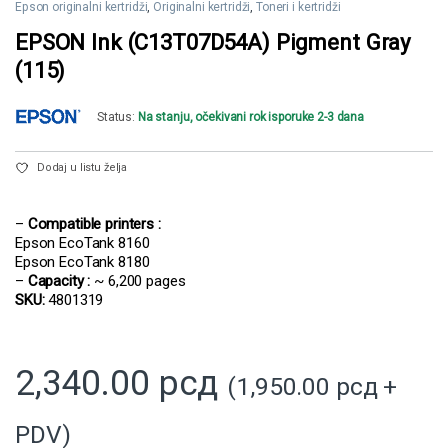
Epson originalni kertridži
,
Originalni kertridži
,
Toneri i kertridži
EPSON Ink (C13T07D54A) Pigment Gray
(115)
Status:
Na stanju, očekivani rok isporuke 2-3 dana
Dodaj u listu želja
–
Compatible printers :
Epson EcoTank 8160
Epson EcoTank 8180
–
Capacity :
~ 6,200 pages
SKU:
4801319
2,340.00
рсд
(
1,950.00
рсд
+
PDV)