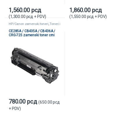
1,560.00
рсд
1,860.00
рсд
(
1,300.00
рсд
+ PDV)
(
1,550.00
рсд
+ PDV)
HP/Canon zamenski toneri
,
Toneri i
kertridži
,
Zamenski toneri i kertridži
CE285A / CB435A / CB436A /
CRG-725 zamenski toner crni
(HP/Canon)
780.00
рсд
(
650.00
рсд
+ PDV)