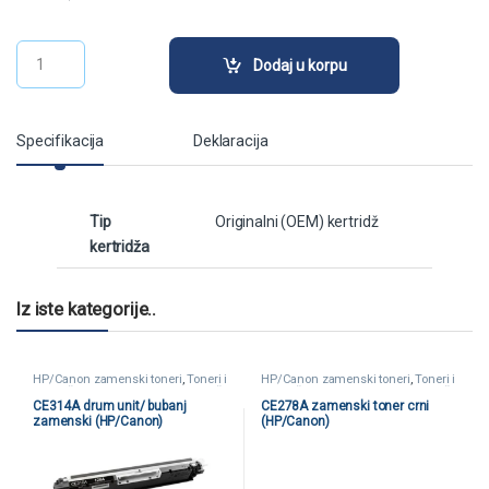
EPSON Ink (C13T07D54A) Pigment Gray (115) quantity
Dodaj u korpu
Specifikacija
Deklaracija
Tip
Originalni (OEM) kertridž
kertridža
Iz iste kategorije..
HP/Canon zamenski toneri
,
Toneri i
HP/Canon zamenski toneri
,
Toneri i
kertridži
,
Zamenski toneri i kertridži
kertridži
,
Zamenski toneri i kertridži
CE314A drum unit/ bubanj
CE278A zamenski toner crni
zamenski (HP/Canon)
(HP/Canon)