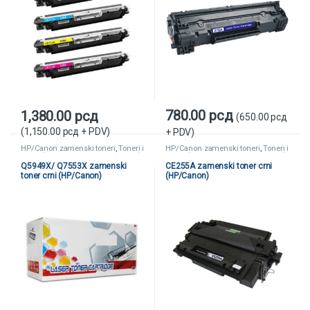
780.00
рсд
1,380.00
рсд
(
650.00
рсд
(
1,150.00
рсд
+ PDV)
+ PDV)
HP/Canon zamenski toneri
,
Toneri i
HP/Canon zamenski toneri
,
Toneri i
kertridži
,
Zamenski toneri i kertridži
kertridži
,
Zamenski toneri i kertridži
Q5949X/ Q7553X zamenski
CE255A zamenski toner crni
toner crni (HP/Canon)
(HP/Canon)