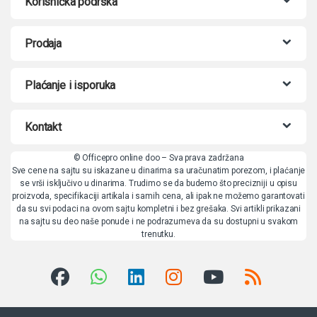
Korisnička podrška
Prodaja
Plaćanje i isporuka
Kontakt
© Officepro online doo – Sva prava zadržana
Sve cene na sajtu su iskazane u dinarima sa uračunatim porezom, i plaćanje
se vrši isključivo u dinarima. Trudimo se da budemo što precizniji u opisu
proizvoda, specifikaciji artikala i samih cena, ali ipak ne možemo garantovati
da su svi podaci na ovom sajtu kompletni i bez grešaka. Svi artikli prikazani
na sajtu su deo naše ponude i ne podrazumeva da su dostupni u svakom
trenutku.