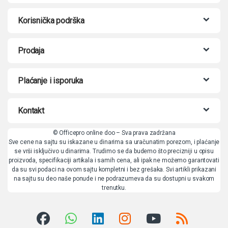
Korisnička podrška
Prodaja
Plaćanje i isporuka
Kontakt
© Officepro online doo – Sva prava zadržana
Sve cene na sajtu su iskazane u dinarima sa uračunatim porezom, i plaćanje
se vrši isključivo u dinarima. Trudimo se da budemo što precizniji u opisu
proizvoda, specifikaciji artikala i samih cena, ali ipak ne možemo garantovati
da su svi podaci na ovom sajtu kompletni i bez grešaka. Svi artikli prikazani
na sajtu su deo naše ponude i ne podrazumeva da su dostupni u svakom
trenutku.