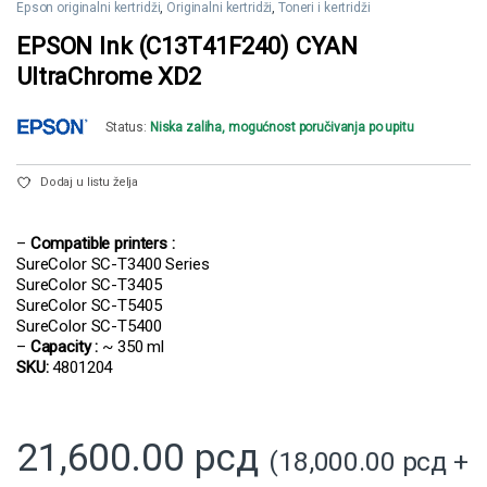
Epson originalni kertridži
,
Originalni kertridži
,
Toneri i kertridži
EPSON Ink (C13T41F240) CYAN
UltraChrome XD2
Status:
Niska zaliha, mogućnost poručivanja po upitu
Dodaj u listu želja
–
Compatible printers :
SureColor SC-T3400 Series
SureColor SC-T3405
SureColor SC-T5405
SureColor SC-T5400
–
Capacity :
~ 350 ml
SKU:
4801204
21,600.00
рсд
(
18,000.00
рсд
+