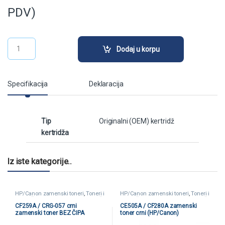
PDV)
EPSON Ink (C13T41F240) CYAN UltraChrome XD2 quantity
Dodaj u korpu
Specifikacija
Deklaracija
Tip
Originalni (OEM) kertridž
kertridža
Iz iste kategorije..
HP/Canon zamenski toneri
,
Toneri i
HP/Canon zamenski toneri
,
Toneri i
kertridži
,
Zamenski toneri i kertridži
kertridži
,
Zamenski toneri i kertridži
CF259A / CRG-057 crni
CE505A / CF280A zamenski
zamenski toner BEZ ČIPA
toner crni (HP/Canon)
(HP/Canon)