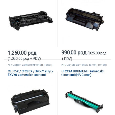
990.00
рсд
1,260.00
рсд
(
825.00
рсд
(
1,050.00
рсд
+ PDV)
+ PDV)
HP/Canon zamenski toneri
,
Toneri i
HP/Canon zamenski toneri
,
Toneri i
kertridži
,
Zamenski toneri i kertridži
kertridži
,
Zamenski toneri i kertridži
CE505X / CF280X /CRG-719H /C-
CF219A DRUM UNIT zamenski
EXV40 zamenski toner crni
toner crni (HP/Canon)
(HP/Canon)