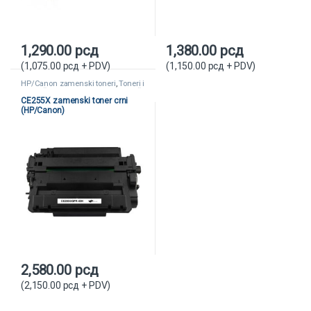
1,290.00
рсд
1,380.00
рсд
(
1,075.00
рсд
+ PDV)
(
1,150.00
рсд
+ PDV)
HP/Canon zamenski toneri
,
Toneri i
kertridži
,
Zamenski toneri i kertridži
CE255X zamenski toner crni
(HP/Canon)
2,580.00
рсд
(
2,150.00
рсд
+ PDV)