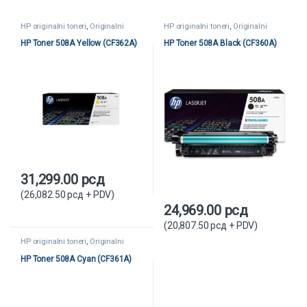
HP originalni toneri
,
Originalni
HP originalni toneri
,
Originalni
toneri
,
Toneri i kertridži
toneri
,
Toneri i kertridži
HP Toner 508A Yellow (CF362A)
HP Toner 508A Black (CF360A)
31,299.00
рсд
(
26,082.50
рсд
+ PDV)
24,969.00
рсд
(
20,807.50
рсд
+ PDV)
HP originalni toneri
,
Originalni
toneri
,
Toneri i kertridži
HP Toner 508A Cyan (CF361A)