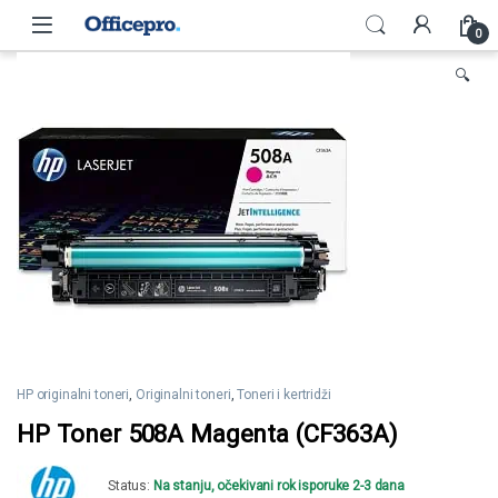
Skip to navigation
Skip to content
0
🔍
HP originalni toneri
,
Originalni toneri
,
Toneri i kertridži
HP Toner 508A Magenta (CF363A)
Status:
Na stanju, očekivani rok isporuke 2-3 dana