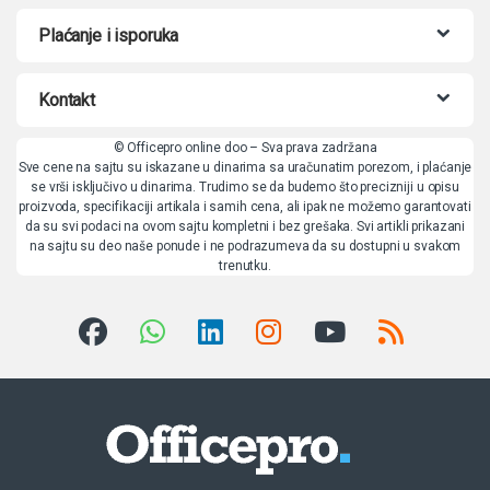
Plaćanje i isporuka
Kontakt
© Officepro online doo – Sva prava zadržana
Sve cene na sajtu su iskazane u dinarima sa uračunatim porezom, i plaćanje
se vrši isključivo u dinarima. Trudimo se da budemo što precizniji u opisu
proizvoda, specifikaciji artikala i samih cena, ali ipak ne možemo garantovati
da su svi podaci na ovom sajtu kompletni i bez grešaka. Svi artikli prikazani
na sajtu su deo naše ponude i ne podrazumeva da su dostupni u svakom
trenutku.