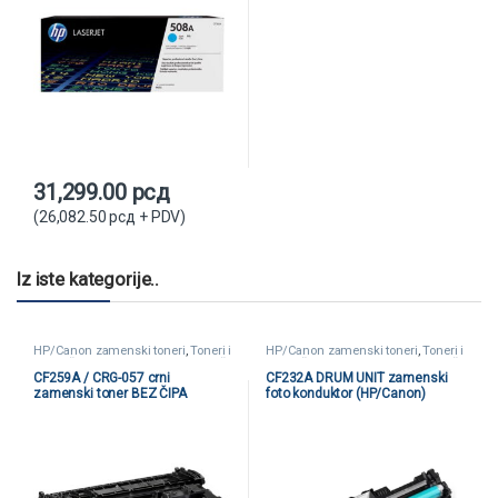
31,299.00
рсд
(
26,082.50
рсд
+ PDV)
Iz iste kategorije..
HP/Canon zamenski toneri
,
Toneri i
HP/Canon zamenski toneri
,
Toneri i
kertridži
,
Zamenski toneri i kertridži
kertridži
,
Zamenski toneri i kertridži
CF259A / CRG-057 crni
CF232A DRUM UNIT zamenski
zamenski toner BEZ ČIPA
foto konduktor (HP/Canon)
(HP/Canon)