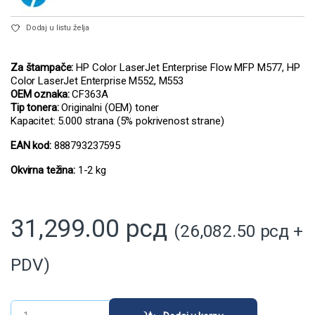
Dodaj u listu želja
Za štampače:
HP Color LaserJet Enterprise Flow MFP M577, HP
Color LaserJet Enterprise M552, M553
OEM oznaka:
CF363A
Tip tonera:
Originalni (OEM) toner
Kapacitet: 5.000 strana (5% pokrivenost strane)
EAN kod:
888793237595
Okvirna težina:
1-2 kg
31,299.00
рсд
(
26,082.50
рсд
+
PDV)
HP Toner 508A Magenta (CF363A) quantity