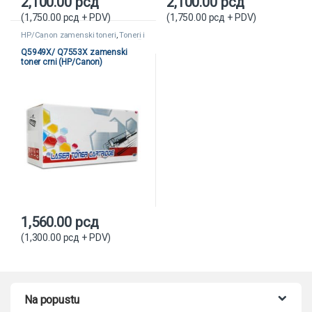
2,100.00
рсд
2,100.00
рсд
(
1,750.00
рсд
+ PDV)
(
1,750.00
рсд
+ PDV)
HP/Canon zamenski toneri
,
Toneri i
kertridži
,
Zamenski toneri i kertridži
Q5949X/ Q7553X zamenski
toner crni (HP/Canon)
1,560.00
рсд
(
1,300.00
рсд
+ PDV)
Na popustu