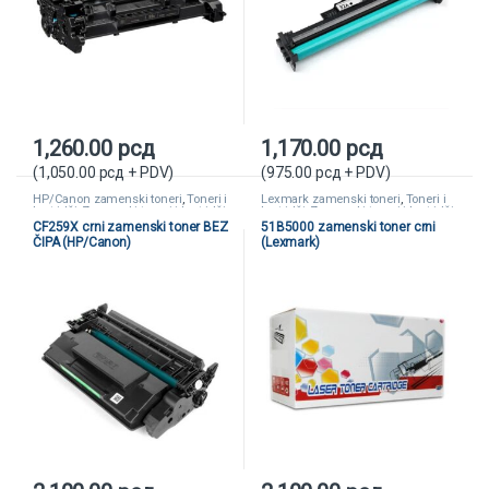
1,260.00
рсд
1,170.00
рсд
(
1,050.00
рсд
+ PDV)
(
975.00
рсд
+ PDV)
HP/Canon zamenski toneri
,
Toneri i
Lexmark zamenski toneri
,
Toneri i
kertridži
,
Zamenski toneri i kertridži
kertridži
,
Zamenski toneri i kertridži
CF259X crni zamenski toner BEZ
51B5000 zamenski toner crni
ČIPA (HP/Canon)
(Lexmark)