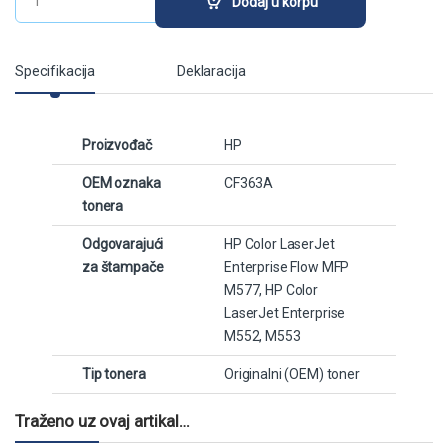
Dodaj u korpu
Specifikacija
Deklaracija
Proizvođač
HP
OEM oznaka
CF363A
tonera
Odgovarajući
HP Color LaserJet
za štampače
Enterprise Flow MFP
M577, HP Color
LaserJet Enterprise
M552, M553
Tip tonera
Originalni (OEM) toner
Traženo uz ovaj artikal…