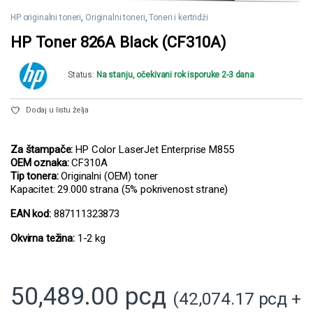
HP originalni toneri
,
Originalni toneri
,
Toneri i kertridži
HP Toner 826A Black (CF310A)
Status:
Na stanju, očekivani rok isporuke 2-3 dana
Dodaj u listu želja
Za štampače:
HP Color LaserJet Enterprise M855
OEM oznaka:
CF310A
Tip tonera:
Originalni (OEM) toner
Kapacitet: 29.000 strana (5% pokrivenost strane)
EAN kod:
887111323873
Okvirna težina:
1-2 kg
50,489.00
рсд
(
42,074.17
рсд
+