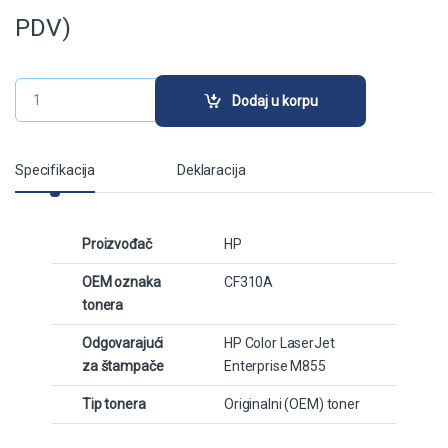
PDV)
HP Toner 826A Black (CF310A) quantity
Dodaj u korpu
Specifikacija
Deklaracija
Proizvođač
HP
OEM oznaka
CF310A
tonera
Odgovarajući
HP Color LaserJet
za štampače
Enterprise M855
Tip tonera
Originalni (OEM) toner