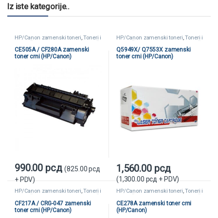
Iz iste kategorije..
HP/Canon zamenski toneri
,
Toneri i
HP/Canon zamenski toneri
,
Toneri i
kertridži
,
Zamenski toneri i kertridži
kertridži
,
Zamenski toneri i kertridži
CE505A / CF280A zamenski
Q5949X/ Q7553X zamenski
toner crni (HP/Canon)
toner crni (HP/Canon)
990.00
рсд
1,560.00
рсд
(
825.00
рсд
(
1,300.00
рсд
+ PDV)
+ PDV)
HP/Canon zamenski toneri
,
Toneri i
HP/Canon zamenski toneri
,
Toneri i
kertridži
,
Zamenski toneri i kertridži
kertridži
,
Zamenski toneri i kertridži
CF217A / CRG-047 zamenski
CE278A zamenski toner crni
toner crni (HP/Canon)
(HP/Canon)