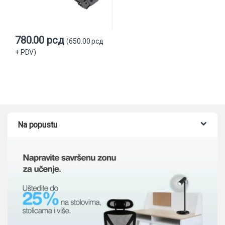
780.00
рсд
(
650.00
рсд
+ PDV)
Na popustu