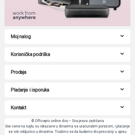
Moj nalog
Korisnička podrška
Prodaja
Plaćanje i isporuka
Kontakt
© Officepro online doo – Sva prava zadržana
Sve cene na sajtu su iskazane u dinarima sa uračunatim porezom, i plaćanje
se vrši isključivo u dinarima. Trudimo se da budemo što precizniji u opisu