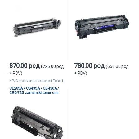
870.00
рсд
780.00
рсд
(
725.00
рсд
(
650.00
рсд
+ PDV)
+ PDV)
HP/Canon zamenski toneri
,
Toneri i
kertridži
,
Zamenski toneri i kertridži
CE285A / CB435A / CB436A /
CRG-725 zamenski toner crni
(HP/Canon)