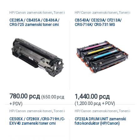
HP/Canon zamenski toneri
,
Toneri i
HP/Canon zamenski toneri
,
Toneri i
kertridži
,
Zamenski toneri i kertridži
kertridži
,
Zamenski toneri i kertridži
CE285A / CB435A / CB436A /
CB543A/ CE323A/ CF213A/
CRG-725 zamenski toner crni
CRG-716K/ CRG-731 MG
(HP/Canon)
zamenski toner crveni
(HP/Canon)
780.00
рсд
1,440.00
рсд
(
650.00
рсд
(
1,200.00
рсд
+ PDV)
+ PDV)
HP/Canon zamenski toneri
,
Toneri i
HP/Canon zamenski toneri
,
Toneri i
kertridži
,
Zamenski toneri i kertridži
kertridži
,
Zamenski toneri i kertridži
CE505X / CF280X /CRG-719H /C-
CF232A DRUM UNIT zamenski
EXV40 zamenski toner crni
foto konduktor (HP/Canon)
(HP/Canon)