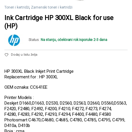
Toneri i kertridži
,
Zamenski toneri i kertridži
Ink Cartridge HP 300XL Black for use
(HP)
Status:
Na stanju, očekivani rok isporuke 2-3 dana
Dodaj u listu želja
HP 300XL Black Inkjet Print Cartridge
Replacement for : HP 300XL
OEM oznaka: CC641EE
Printer Models :
Deskjet D1660,D1663, D2530, D2560, D2563, D2660, D5560,D5563,
F2420, F2480, F2492, F4200, F4210, F4272, F4273, F4274,
F4280, F4283, F4292, F4293, F4294, F4400, F4480, F4580
Photosmart C4670,C4680, C4685, C4780, C4785, C4795, C4799,
D410a, D410b
Boja : crna