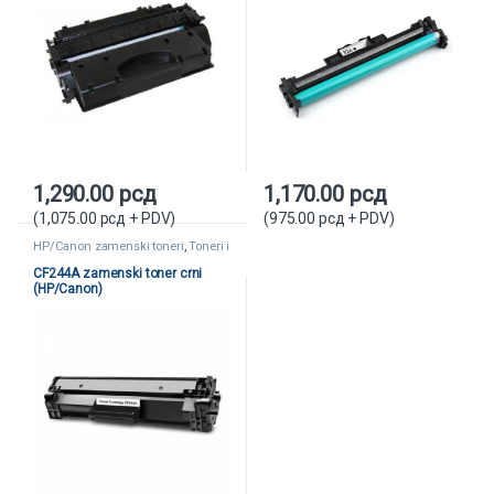
1,290.00
рсд
1,170.00
рсд
(
1,075.00
рсд
+ PDV)
(
975.00
рсд
+ PDV)
HP/Canon zamenski toneri
,
Toneri i
kertridži
,
Zamenski toneri i kertridži
CF244A zamenski toner crni
(HP/Canon)