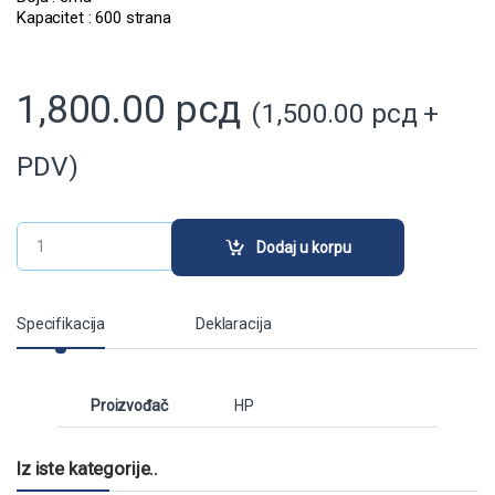
Kapacitet : 600 strana
1,800.00
рсд
(
1,500.00
рсд
+
PDV)
Ink Cartridge HP 300XL Black for use (HP) quantity
Dodaj u korpu
Specifikacija
Deklaracija
Proizvođač
HP
Iz iste kategorije..