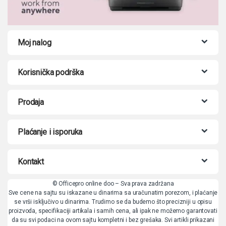
Moj nalog
Korisnička podrška
Prodaja
Plaćanje i isporuka
Kontakt
© Officepro online doo – Sva prava zadržana
Sve cene na sajtu su iskazane u dinarima sa uračunatim porezom, i plaćanje
se vrši isključivo u dinarima. Trudimo se da budemo što precizniji u opisu
proizvoda, specifikaciji artikala i samih cena, ali ipak ne možemo garantovati
da su svi podaci na ovom sajtu kompletni i bez grešaka. Svi artikli prikazani