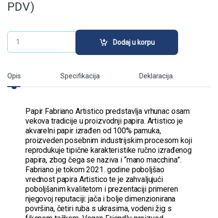
PDV)
Papir FABRIANO ARTISTICO extra white 300gr 56x76cm GS/
Dodaj u korpu
Opis
Specifikacija
Deklaracija
Papir Fabriano Artistico predstavlja vrhunac osam
vekova tradicije u proizvodnji papira. Artistico je
akvarelni papir izrađen od 100% pamuka,
proizveden posebnim industrijskim procesom koji
reprodukuje tipične karakteristike ručno izrađenog
papira, zbog čega se naziva i “mano macchina”.
Fabriano je tokom 2021. godine poboljšao
vrednost papira Artistico te je zahvaljujući
poboljšanim kvalitetom i prezentaciji primeren
njegovoj reputaciji: jača i bolje dimenzionirana
površina, četiri ruba s ukrasima, vodeni žig s