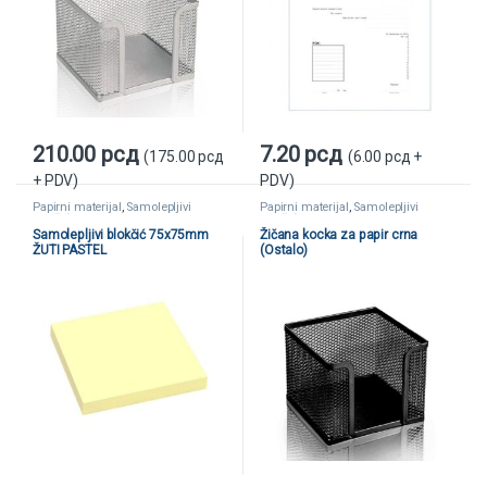
210.00
рсд
7.20
рсд
(
175.00
рсд
(
6.00
рсд
+
+ PDV)
PDV)
Papirni materijal
,
Samolepljivi
Papirni materijal
,
Samolepljivi
blokčići
blokčići
Samolepljivi blokčić 75x75mm
Žičana kocka za papir crna
ŽUTI PASTEL
(Ostalo)