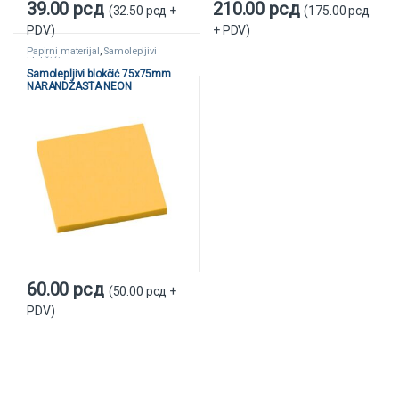
39.00
рсд
210.00
рсд
(
32.50
рсд
+
(
175.00
рсд
PDV)
+ PDV)
Papirni materijal
,
Samolepljivi
blokčići
Samolepljivi blokčić 75x75mm
NARANDŽASTA NEON
60.00
рсд
(
50.00
рсд
+
PDV)