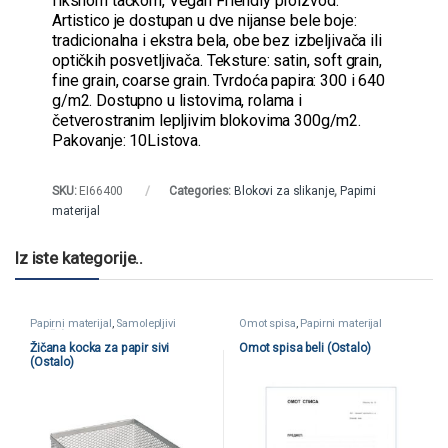
fiksnom tačkom, Vegan Friendly proizvod.
Artistico je dostupan u dve nijanse bele boje:
tradicionalna i ekstra bela, obe bez izbeljivača ili
optičkih posvetljivača. Teksture: satin, soft grain,
fine grain, coarse grain. Tvrdoća papira: 300 i 640
g/m2. Dostupno u listovima, rolama i
četverostranim lepljivim blokovima 300g/m2.
Pakovanje: 10Listova.
SKU:
EI66400
Categories:
Blokovi za slikanje
,
Papirni
materijal
Iz iste kategorije..
Papirni materijal
,
Samolepljivi
Omot spisa
,
Papirni materijal
blokčići
Žičana kocka za papir sivi
Omot spisa beli (Ostalo)
(Ostalo)