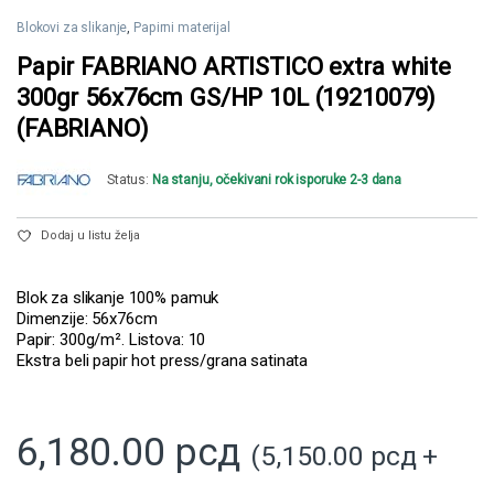
Blokovi za slikanje
,
Papirni materijal
Papir FABRIANO ARTISTICO extra white
300gr 56x76cm GS/HP 10L (19210079)
(FABRIANO)
Status:
Na stanju, očekivani rok isporuke 2-3 dana
Dodaj u listu želja
Blok za slikanje 100% pamuk
Dimenzije: 56x76cm
Papir: 300g/m². Listova: 10
Ekstra beli papir hot press/grana satinata
6,180.00
рсд
(
5,150.00
рсд
+