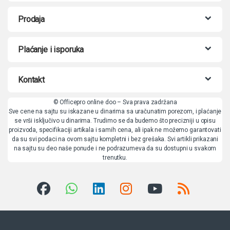
Prodaja
Plaćanje i isporuka
Kontakt
© Officepro online doo – Sva prava zadržana
Sve cene na sajtu su iskazane u dinarima sa uračunatim porezom, i plaćanje
se vrši isključivo u dinarima. Trudimo se da budemo što precizniji u opisu
proizvoda, specifikaciji artikala i samih cena, ali ipak ne možemo garantovati
da su svi podaci na ovom sajtu kompletni i bez grešaka. Svi artikli prikazani
na sajtu su deo naše ponude i ne podrazumeva da su dostupni u svakom
trenutku.