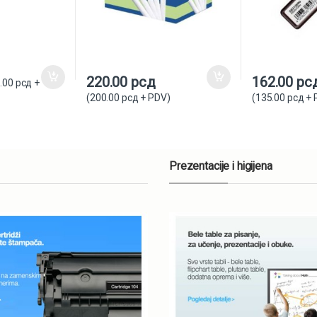
220.00
рсд
162.00
рс
.00
рсд
+
(
200.00
рсд
+ PDV)
(
135.00
рсд
+ 
Prezentacije i higijena