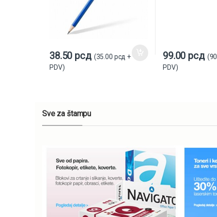
38.50
рсд
99.00
рсд
(
35.00
рсд
+
(
90
PDV)
PDV)
Sve za štampu