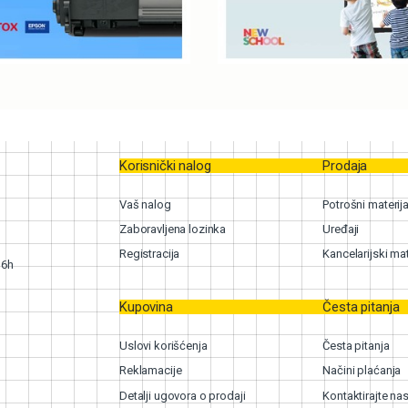
Korisnički nalog
Prodaja
Vaš nalog
Potrošni materija
Zaboravljena lozinka
Uređaji
Registracija
Kancelarijski mat
16h
Kupovina
Česta pitanja
Uslovi korišćenja
Česta pitanja
Reklamacije
Načini plaćanja
Detalji ugovora o prodaji
Kontaktirajte na