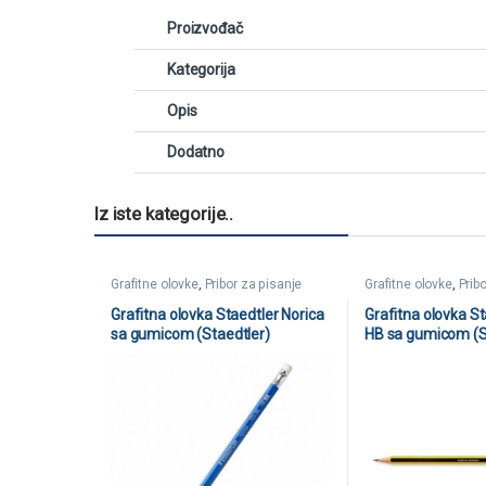
Proizvođač
Kategorija
Opis
Dodatno
Iz iste kategorije..
Grafitne olovke
,
Pribor za pisanje
Grafitne olovke
,
Prib
Grafitna olovka Staedtler Norica
Grafitna olovka St
sa gumicom (Staedtler)
HB sa gumicom (S