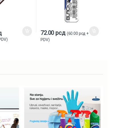
72.00
рсд
д
(
60.00
рсд
+
PDV)
PDV)