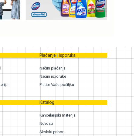
Plaćanje i isporuka
l
Načini plaćanja
Načini isporuke
erijal
Pratite Vašu pošiljku
Katalog
Kancelarijski materijal
Novosti
s
Školski pribor