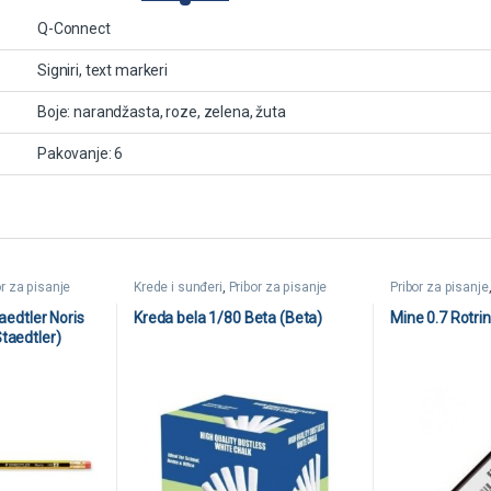
Q-Connect
Signiri, text markeri
Boje: narandžasta, roze, zelena, žuta
Pakovanje: 6
or za pisanje
Krede i sunđeri
,
Pribor za pisanje
Pribor za pisanje
aedtler Noris
Kreda bela 1/80 Beta (Beta)
Mine 0.7 Rotrin
taedtler)