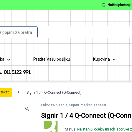
Načini plaćanja
or:
ška
Pratite Vašu pošiljku
Kupovina
011 3122 991
 tekst
Signir 1 / 4 Q-Connect (Q-Connect)
Pribor za pisanje
,
Signiri, markeri za tekst
🔍
Signir 1 / 4 Q-Connect (Q-Conn
Status:
Na stanju, očekivani rok isporuke 