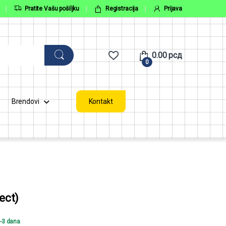
Pratite Vašu pošiljku
Registracija
Prijava
0.00
рсд
0
Brendovi
Kontakt
ect)
2-3 dana