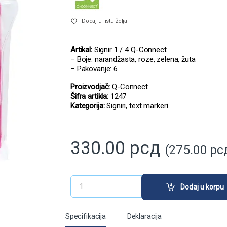
Dodaj u listu želja
Artikal:
Signir 1 / 4 Q-Connect
– Boje: narandžasta, roze, zelena, žuta
– Pakovanje: 6
Proizvodjač:
Q-Connect
Šifra artikla:
1247
Kategorija:
Signiri, text markeri
330.00
рсд
(
275.00
рс
Signir 1 / 4 Q-Connect (Q-Connect) quanti
Dodaj u korpu
Specifikacija
Deklaracija