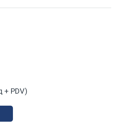
д
+ PDV)
ty