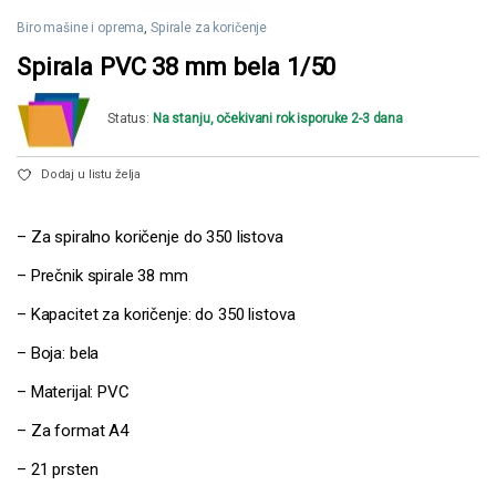
Biro mašine i oprema
,
Spirale za koričenje
Spirala PVC 38 mm bela 1/50
Status:
Na stanju, očekivani rok isporuke 2-3 dana
Dodaj u listu želja
– Za spiralno koričenje do 350 listova
– Prečnik spirale 38 mm
– Kapacitet za koričenje: do 350 listova
– Boja: bela
– Materijal: PVC
– Za format A4
– 21 prsten