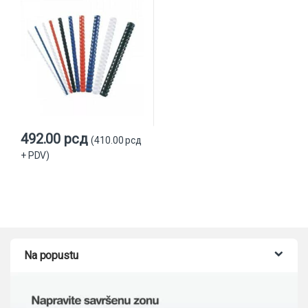
492.00
рсд
(
410.00
рсд
+ PDV)
Na popustu