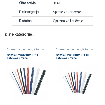
Šifra artikla
3641
Potkategorija
Spirale za koričenje
Dodatno
Oprema za koričenje
Iz iste kategorije..
Biro mašine i oprema
,
Spirale za
Biro mašine i oprema
,
Spirale za
koričenje
koričenje
Spirala PVC 32 mm 1/50
Spirala PVC 10 mm 1/100
Fellowes crvena
Fellowes crvena