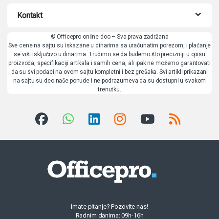
Kontakt
© Officepro online doo – Sva prava zadržana
Sve cene na sajtu su iskazane u dinarima sa uračunatim porezom, i plaćanje
se vrši isključivo u dinarima. Trudimo se da budemo što precizniji u opisu
proizvoda, specifikaciji artikala i samih cena, ali ipak ne možemo garantovati
da su svi podaci na ovom sajtu kompletni i bez grešaka. Svi artikli prikazani
na sajtu su deo naše ponude i ne podrazumeva da su dostupni u svakom
trenutku.
Imate pitanje? Pozovite nas!
Radnim danima: 09h-16h