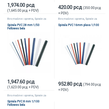
1,974.00
рсд
420.00
рсд
(
350.00
рсд
(
1,645.00
рсд
+ PDV)
+ PDV)
Biro mašine i oprema
,
Spirale za
Biro mašine i oprema
,
Spirale za
koričenje
koričenje
Spirala PVC 28 mm 1/50
Spirala PVC 16mm plava 1/100
Fellowes bela
1,947.60
рсд
952.80
рсд
(
794.00
рсд
(
1,623.00
рсд
+ PDV)
+ PDV)
Biro mašine i oprema
,
Spirale za
koričenje
Spirala PVC 8 mm 1/100
Fellowes bela