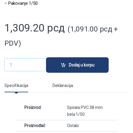
– Pakovanje 1/50
1,309.20
рсд
(
1,091.00
рсд
+
PDV)
Spirala PVC 38 mm bela 1/50 quantity
Dodaj u korpu
Specifikacija
Deklaracija
Proizvod
Spirala PVC 38 mm
bela 1/50
Proizvođač
Ostalo