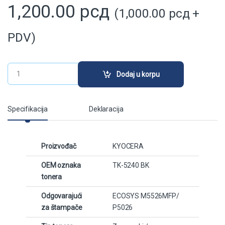
1,200.00
рсд
(
1,000.00
рсд
+
PDV)
TK-5240 BK zamenski toner crni (Kyocera) quantity
Dodaj u korpu
Specifikacija
Deklaracija
Proizvođač
KYOCERA
OEM oznaka
TK-5240 BK
tonera
Odgovarajući
ECOSYS M5526MFP/
za štampače
P5026