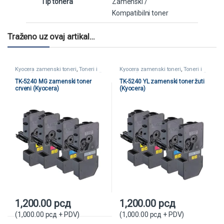
Tip tonera
Zamenski /
Kompatibilni toner
Traženo uz ovaj artikal…
Kyocera zamenski toneri
,
Toneri i
Kyocera zamenski toneri
,
Toneri i
kertridži
,
Zamenski toneri i kertridži
kertridži
,
Zamenski toneri i kertridži
TK-5240 MG zamenski toner
TK-5240 YL zamenski toner žuti
crveni (Kyocera)
(Kyocera)
1,200.00
рсд
1,200.00
рсд
(
1,000.00
рсд
+ PDV)
(
1,000.00
рсд
+ PDV)