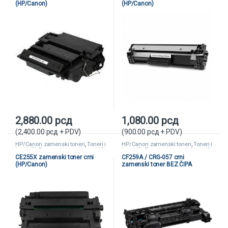
(HP/Canon)
(HP/Canon)
2,880.00
рсд
1,080.00
рсд
(
2,400.00
рсд
+ PDV)
(
900.00
рсд
+ PDV)
HP/Canon zamenski toneri
,
Toneri i
HP/Canon zamenski toneri
,
Toneri i
kertridži
,
Zamenski toneri i kertridži
kertridži
,
Zamenski toneri i kertridži
CE255X zamenski toner crni
CF259A / CRG-057 crni
(HP/Canon)
zamenski toner BEZ ČIPA
(HP/Canon)