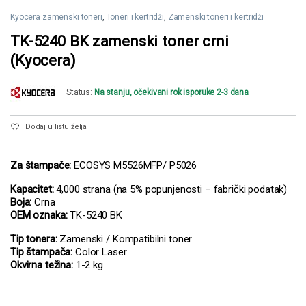
Kyocera zamenski toneri
,
Toneri i kertridži
,
Zamenski toneri i kertridži
TK-5240 BK zamenski toner crni
(Kyocera)
Status:
Na stanju, očekivani rok isporuke 2-3 dana
Dodaj u listu želja
Za štampače:
ECOSYS M5526MFP/ P5026
Kapacitet:
4,000 strana (na 5% popunjenosti – fabrički podatak)
Boja:
Crna
OEM oznaka:
TK-5240 BK
Tip tonera:
Zamenski / Kompatibilni toner
Tip štampača:
Color Laser
Okvirna težina:
1-2 kg