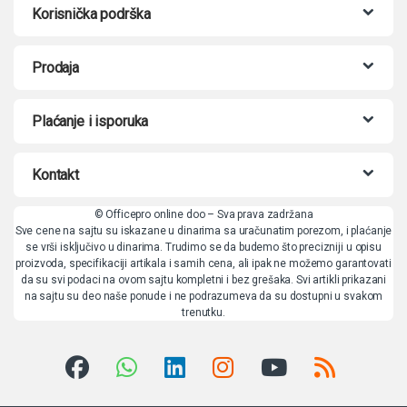
Korisnička podrška
Prodaja
Plaćanje i isporuka
Kontakt
© Officepro online doo – Sva prava zadržana
Sve cene na sajtu su iskazane u dinarima sa uračunatim porezom, i plaćanje
se vrši isključivo u dinarima. Trudimo se da budemo što precizniji u opisu
proizvoda, specifikaciji artikala i samih cena, ali ipak ne možemo garantovati
da su svi podaci na ovom sajtu kompletni i bez grešaka. Svi artikli prikazani
na sajtu su deo naše ponude i ne podrazumeva da su dostupni u svakom
trenutku.