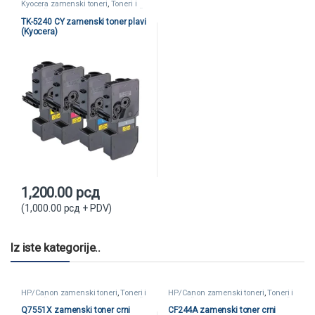
Kyocera zamenski toneri
,
Toneri i
kertridži
,
Zamenski toneri i kertridži
TK-5240 CY zamenski toner plavi
(Kyocera)
1,200.00
рсд
(
1,000.00
рсд
+ PDV)
Iz iste kategorije..
HP/Canon zamenski toneri
,
Toneri i
HP/Canon zamenski toneri
,
Toneri i
kertridži
,
Zamenski toneri i kertridži
kertridži
,
Zamenski toneri i kertridži
Q7551X zamenski toner crni
CF244A zamenski toner crni