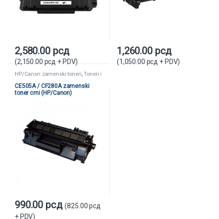
2,580.00
рсд
1,260.00
рсд
(
2,150.00
рсд
+ PDV)
(
1,050.00
рсд
+ PDV)
HP/Canon zamenski toneri
,
Toneri i
kertridži
,
Zamenski toneri i kertridži
CE505A / CF280A zamenski
toner crni (HP/Canon)
990.00
рсд
(
825.00
рсд
+ PDV)