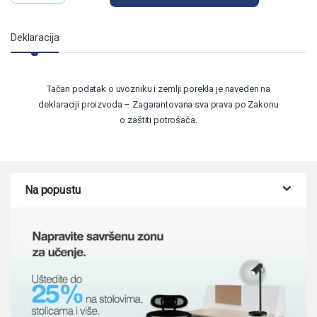
Deklaracija
Tačan podatak o uvozniku i zemlji porekla je naveden na
deklaraciji proizvoda – Zagarantovana sva prava po Zakonu
o zaštiti potrošača.
Na popustu