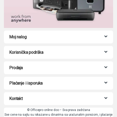
Moj nalog
Korisnička podrška
Prodaja
Plaćanje i isporuka
Kontakt
© Officepro online doo – Sva prava zadržana
Sve cene na sajtu su iskazane u dinarima sa uračunatim porezom, i plaćanje