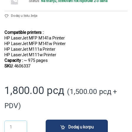
Status:
Na stanju, očekivani rok isporuke 2-3 dana
Dodaj u listu želja
Compatible printers :
HP LaserJet MFP M141a Printer
HP LaserJet MFP M141w Printer
HP LaserJet M111a Printer
HP LaserJet M111w Printer
Capacity :
~ 975 pages
SKU:
4606337
1,800.00
рсд
(
1,500.00
рсд
+
PDV)
TOP Toner (W1500A) sa čipom quantity
Dodaj u korpu